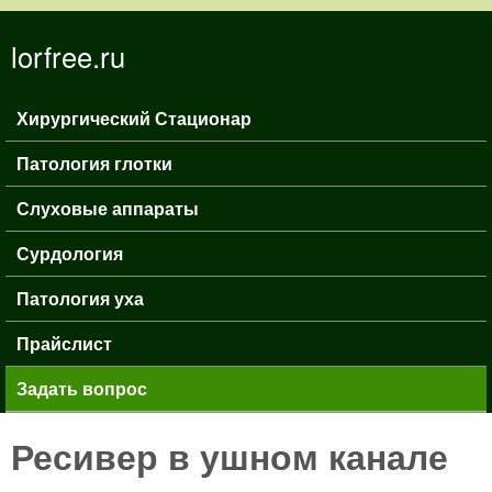
Перейти к основному
lorfree.ru
содержанию
Хирургический Стационар
Главное меню
Патология глотки
Слуховые аппараты
Сурдология
Патология уха
Прайслист
Задать вопрос
Ресивер в ушном канале