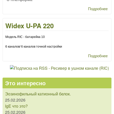
Подробнее
о
Wid
U-
Widex U-PA 220
220
Модель RIC - батарейка 10
6 каналов/ 6 каналов точной настройки
Подробнее
о
Wid
U-
220
Это интересно
Эозинофильный катионный белок.
25.02.2026
IgE что это?
25.02.2026