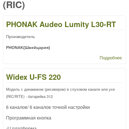
(RIC)
PHONAK Audeo Lumity L30-RT
Производитель
PHONAK(Швейцария)
Подробнее
о
PH
Au
Widex U-FS 220
Lum
L30
Модель с динамиком (ресивером) в слуховом канале или ухе
(RIC/RITE) - батарейка 312
6 каналов/ 6 каналов точной настройки
Программная кнопка
-U платформа