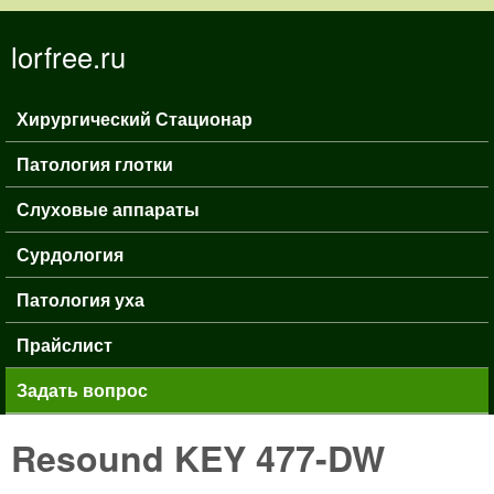
Перейти к основному
lorfree.ru
содержанию
Хирургический Стационар
Главное меню
Патология глотки
Слуховые аппараты
Сурдология
Патология уха
Прайслист
Задать вопрос
Resound KEY 477-DW